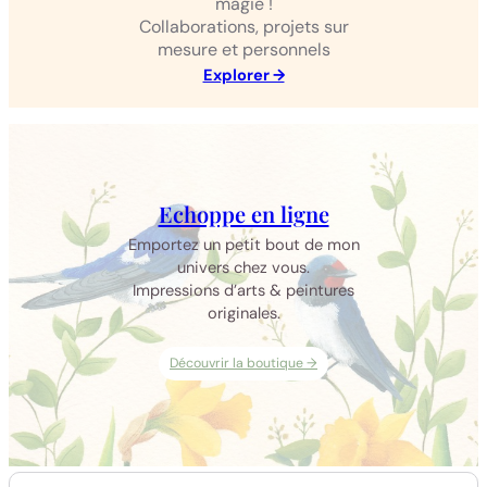
magie !
Collaborations, projets sur
mesure et personnels
Explorer →
Echoppe en ligne
Emportez un petit bout de mon
univers chez vous.
Impressions d’arts & peintures
originales.
Découvrir la boutique →